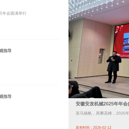
公司年会圆满举行
参观指导
参观指导
安徽安发机械2025年年会
策马杨帆，再攀高峰，2025
发布时间：2026-02-12