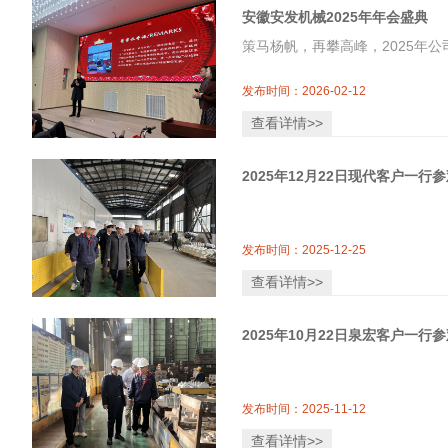
安徽安发机械2025年年会盛典
策马杨帆，再攀高峰，2025年
发布时间：2026-02-12
查看详情>>
2025年12月22日现代客户一行
发布时间：2025-12-25
查看详情>>
2025年10月22日泉宏客户一行
发布时间：2025-11-12
查看详情>>