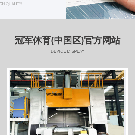
冠军体育(中国区)官方网站
DEVICE DISPLAY