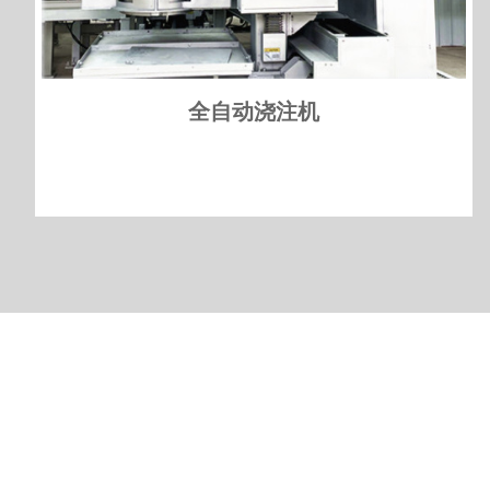
全自动浇注机